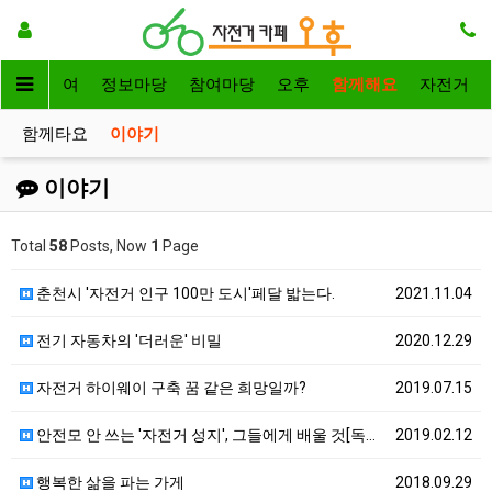
자전거대여
정보마당
참여마당
오후
함께해요
자전거
함께타요
이야기
이야기
Total
58
Posts, Now
1
Page
춘천시 '자전거 인구 100만 도시'페달 밟는다.
2021.11.04
전기 자동차의 '더러운' 비밀
2020.12.29
자전거 하이웨이 구축 꿈 같은 희망일까?
2019.07.15
안전모 안 쓰는 '자전거 성지', 그들에게 배울 것[독…
2019.02.12
행복한 삶을 파는 가게
2018.09.29