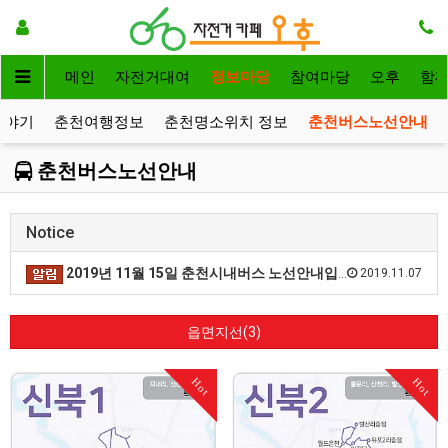
메인
자전거대여
정보마당
참여마당
오후
함
이야기
춘천여행정보
춘천명소위치 정보
춘천버스노선안내
춘천버스노선안내
Notice
2019년 11월 15일 춘천시내버스 노선안내입니다.
2019.11.07
읍면지선(3)
Hot
Hot