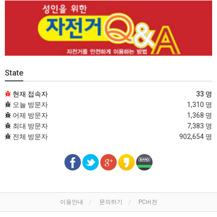
State
현재 접속자
33 명
오늘 방문자
1,310 명
어제 방문자
1,368 명
최대 방문자
7,383 명
전체 방문자
902,654 명
이용안내
문의하기
PC버전