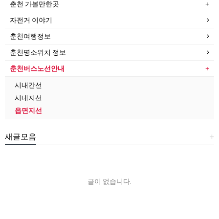
춘천 가볼만한곳
자전거 이야기
춘천여행정보
춘천명소위치 정보
춘천버스노선안내
시내간선
시내지선
읍면지선
새글모음
+
글이 없습니다.