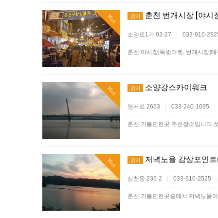
춘천 번개시장 [야시장
인기
Hot
소양로1가 92-27
033-910-25
|
소양강스카이워크
인기
Hot
영서로 2663
033-240-1695
|
|
저녁노을 감상포인트(
인기
Hot
삼천동 236-2
033-910-2525
|
|