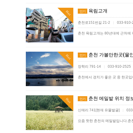
육림고개
인기
Hot
춘천로151번길 21-2
033-910-
|
춘천 가볼만한곳(물안
인기
Hot
장학리 791-14
033-910-2525
|
춘천 메밀밭 위치 정
인기
Hot
신매리 741[현재 유물발굴]
033
|