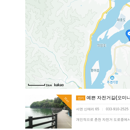
1km
예쁜 자전거길(오미나
인기
Hot
서면 신매리 65
033-910-2525
|