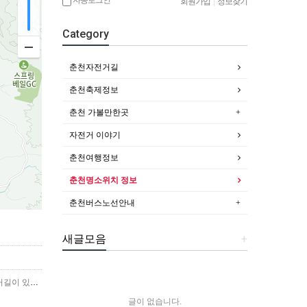
회원가입
|
정보찾기
Category
춘천자전거길
춘천축제정보
춘천 가볼만한곳
자전거 이야기
춘천여행정보
춘천명소위치 정보
춘천버스노선안내
새글모음
+
개인적으로 춘천 자전거 도로중에서 가장 아름다운 곳으로 생각되는 장소입니다.산과 떨어져 호수위에 다리형태로 자전거길이 있어서 마치 물위에서 자전거를 타는 듯한 느낌이 들지만, 가끔…
더보기
글이 없습니다.