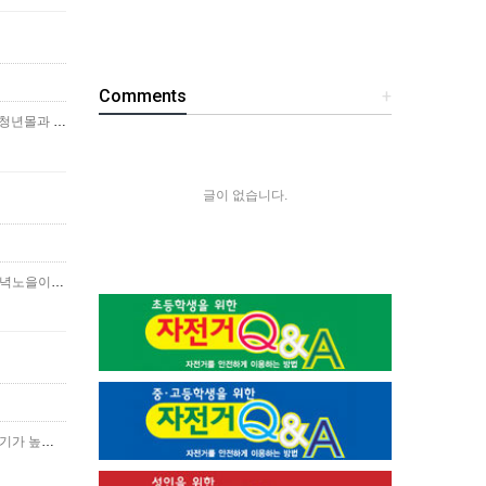
Comments
+
춘천 육림고개는 80년대에 근처에 육림극장이 있어 젊은이들이 많이 찾던 장소로...춘천 낙후된 옛 도심을 새롭게 단장한 청년몰과 육림닭강정, 춘천일기 등이 있으며, 옛 골목의 정취…
더보기
글이 없습니다.
춘천에서 경치가 좋은 곳 중 한곳입니다.아침이나 비온뒤에 물안개가 예쁘고, 겨울철에는 상고대로 유명한 장소입니다.저녁노을이 지기 직전의 평상시의 모습입니다.비온 뒤에 물안개가 있을…
더보기
요즘 핫한 춘천의 메밀밭입니다.춘천 서면 신매리에 조성된 메밀밭으로 포토존 등이 설치되어 있고 시티투어 경유지로 인기가 높습니다.메밀밭은 6월 초부터 순백의 꽃을 피우며, 한달간 …
더보기