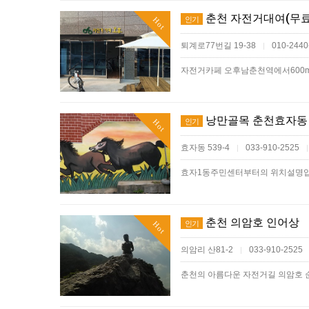
춘천 자전거대여(무료
인기
Hot
퇴계로77번길 19-38
010-2440
|
낭만골목 춘천효자동
인기
Hot
효자동 539-4
033-910-2525
|
|
춘천 의암호 인어상
인기
Hot
의암리 산81-2
033-910-2525
|