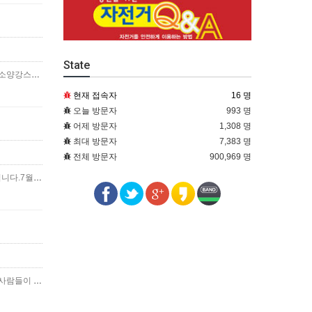
State
춘천 야시장[뚝방마켓, 번개시장]매주 토요일 오후 5시부터 열리는 시장입니다.다양한 먹거리와 공예품이 있습니다.춘천 소양강스카이워크와 인접하여 새로운 관광지로 많은 분들이 찾고 있…
더보기
현재 접속자
16 명
오늘 방문자
993 명
어제 방문자
1,308 명
최대 방문자
7,383 명
전체 방문자
900,969 명
춘천 가볼만한곳 추천장소입니다.쏘가리상, 소양강처녀상, 스카이워크 여름철에는 이른아침이나, 저녁즈음 감상포인트입니다.7월8일 개장할때 찍었던 소양강 스카이워크입니다.7월 14일 오…
더보기
춘천 가볼만한곳중에서 저녁노을이 예쁜장소입니다.춘천KT&G상상마당 앞입니다.(전에는 춘천어린이회관)지금은 찾는 사람들이 많아지고, 상상마당 안에 카페도 있고, 카페 안에서도…
더보기