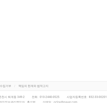
단수집거부
책임의 한계와 법적고지
천시 퇴계동 349-2
전화 :
010-2440-0525
사업자등록번호 :
832-33-00201
개인정보관리책임자 : 홍성희
이메일 :
oclox@naver.com