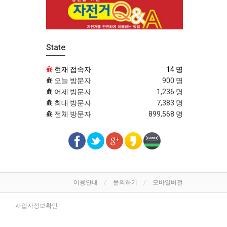
State
현재 접속자
14 명
오늘 방문자
900 명
어제 방문자
1,236 명
최대 방문자
7,383 명
전체 방문자
899,568 명
이용안내
문의하기
모바일버전
사업자정보확인