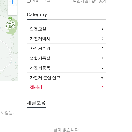
회원가입
|
정보찾기
Category
안전교실
자전거역사
자전거수리
업힐기록실
자전거등록
자전거 분실 신고
갤러리
새글모음
+
구글 좌표를 이용해서 위치를 표시하려고 하는데...물 위라 그런지 정확하게 표시되지는 않네요.최근 많은 사람들이 관심을 갖고, 찾고 있는 새로운춘천의 명소입니다.표시된 곳이춘천 스…
글이 없습니다.