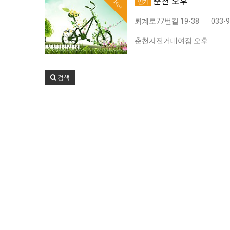
춘천 오후
인기
Hot
퇴계로77번길 19-38
033-9
|
춘천자전거대여점 오후
검색