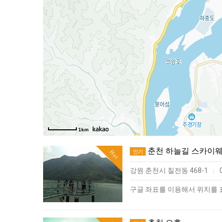
1km
춘천 하늘길 스카이
인기
Hot
강원 춘천시 칠전동 468-1
0
|