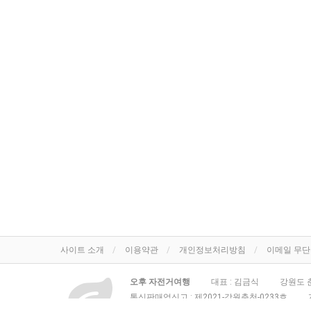
사이트 소개
이용약관
개인정보처리방침
이메일 무
오후 자전거여행
대표 : 김금식
강원도 춘
통신판매업신고 :
제2021-강원춘천-0233호