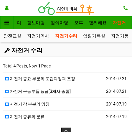
자전거대여
정보마당
참여마당
오후
함께해요
자전거
안전교실
자전거역사
자전거수리
업힐기록실
자전거등
자전거 수리
Total
4
Posts, Now
1
Page
자전거 중요 부분의 조립과정과 조정
2014.07.21
자전거 구동부품 등급[3개사 종합]
2014.07.21
자전거 각 부분의 명칭
2014.07.19
자전거 종류와 분류
2014.07.19