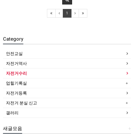
1
Category
안전교실
자전거역사
자전거수리
업힐기록실
자전거등록
자전거 분실 신고
갤러리
새글모음
+