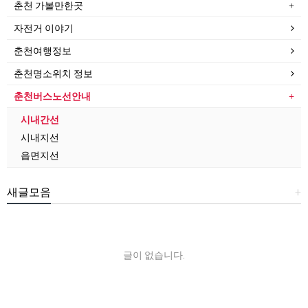
춘천 가볼만한곳
자전거 이야기
춘천여행정보
춘천명소위치 정보
춘천버스노선안내
시내간선
시내지선
읍면지선
새글모음
+
글이 없습니다.