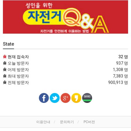
State
현재 접속자
32 명
오늘 방문자
937 명
어제 방문자
1,308 명
최대 방문자
7,383 명
전체 방문자
900,913 명
이용안내
문의하기
PC버전