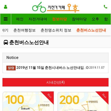
메인
자전거대여
정보마당
참여마당
오후
함
이야기
춘천여행정보
춘천명소위치 정보
춘천버스노선안내
춘천버스노선안내
Notice
2019년 11월 15일 춘천시내버스 노선안내입니다.
2019.11.07
시내간선(4)
Hot
Hot