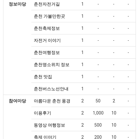
정보마당
춘천자전거길
1
-
-
-
춘천 가볼만한곳
1
-
-
-
춘천축제정보
1
-
-
-
자전거 이야기
1
-
-
-
춘천여행정보
1
-
-
-
춘천명소위치 정보
1
-
-
-
춘천 맛집
1
-
-
-
춘천버스노선안내
1
-
-
-
참여마당
아름다운 춘천 풍경
2
50
2
-
이용후기
2
1,000
10
-
동영상 여행정보
2
500
10
-
축제 이야기
2
200
10
-