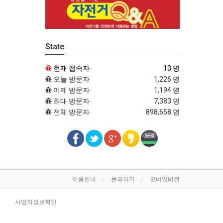
State
현재 접속자
13 명
오늘 방문자
1,226 명
어제 방문자
1,194 명
최대 방문자
7,383 명
전체 방문자
898,658 명
이용안내
문의하기
모바일버전
사업자정보확인