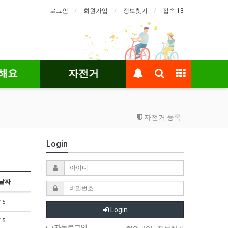
로그인
회원가입
정보찾기
접속 13
해요
자전거
자전거 등록
Login
날짜
15
Login
15
자동로그인