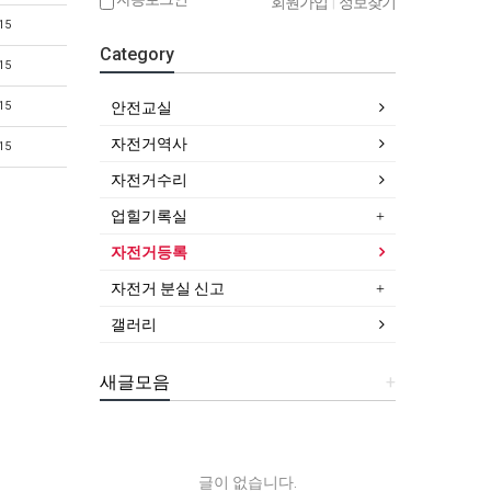
회원가입
|
정보찾기
15
Category
15
15
안전교실
자전거역사
15
자전거수리
업힐기록실
자전거등록
자전거 분실 신고
갤러리
새글모음
+
글이 없습니다.