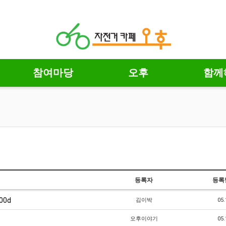
참여마당
오후
함께
등록자
등록
00d
김이박
05.
D
오후이야기
05.