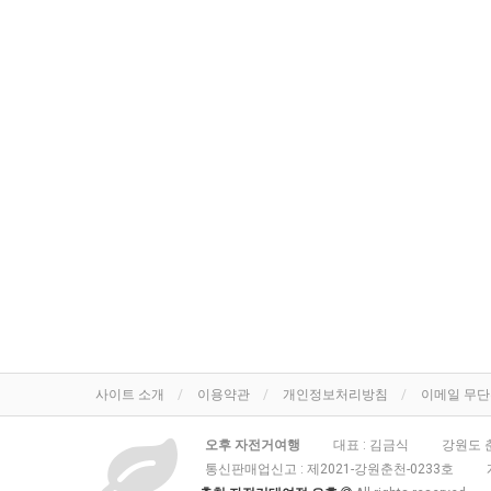
사이트 소개
이용약관
개인정보처리방침
이메일 무
오후 자전거여행
대표 : 김금식
강원도 춘
통신판매업신고 :
제2021-강원춘천-0233호