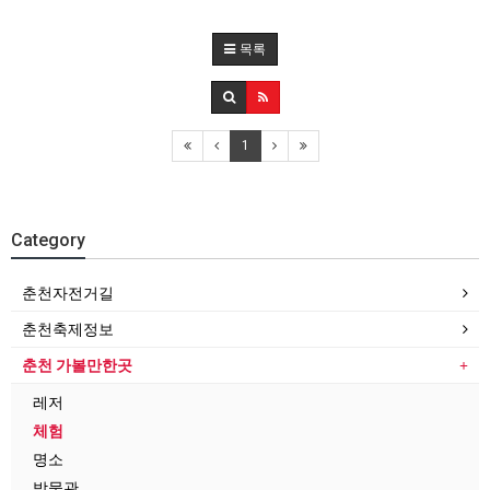
목록
1
Category
춘천자전거길
춘천축제정보
춘천 가볼만한곳
레저
체험
명소
박물관