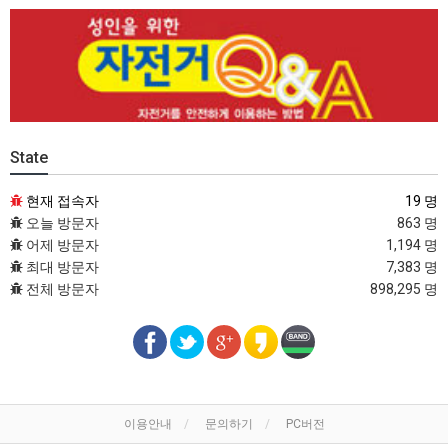
State
현재 접속자
19 명
오늘 방문자
863 명
어제 방문자
1,194 명
최대 방문자
7,383 명
전체 방문자
898,295 명
이용안내
문의하기
PC버전