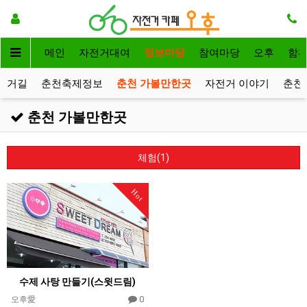
메인
자전거대여
정보마당
참여마당
오후
함
전거길
춘천축제정보
춘천 가볼만한곳
자전거 이야기
춘천
춘천 가볼만한곳
체험(1)
Hot
수제 사탕 만들기(스윗드림)
0
오후愛