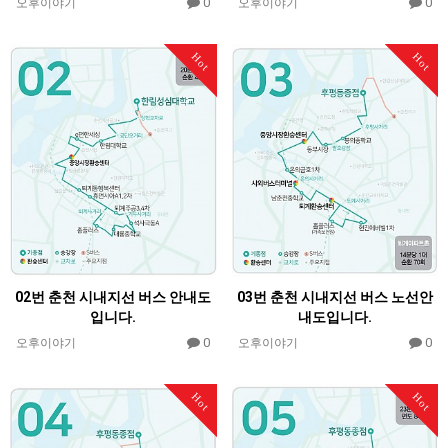
0
0
오후이야기
오후이야기
Hot
Hot
02번 춘천 시내지선 버스 안내도
03번 춘천 시내지선 버스 노선안
입니다.
내도입니다.
0
0
오후이야기
오후이야기
Hot
Hot