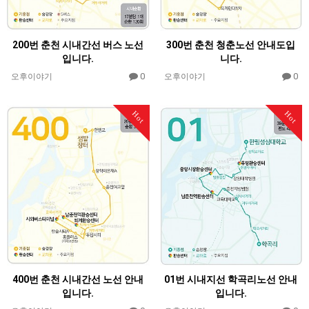
200번 춘천 시내간선 버스 노선
300번 춘천 청춘노선 안내도입
입니다.
니다.
0
0
오후이야기
오후이야기
Hot
Hot
400번 춘천 시내간선 노선 안내
01번 시내지선 학곡리노선 안내
입니다.
입니다.