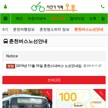
메인
자전거대여
정보마당
참여마당
오후
함
이야기
춘천여행정보
춘천명소위치 정보
춘천버스노선안내
춘천버스노선안내
Notice
2019년 11월 15일 춘천시내버스 노선안내입니다.
2019.11.07
전체(22)
Hot
Hot