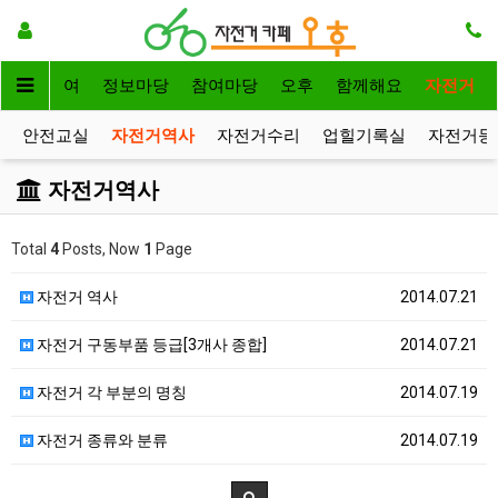
자전거대여
정보마당
참여마당
오후
함께해요
자전거
안전교실
자전거역사
자전거수리
업힐기록실
자전거등
자전거역사
Total
4
Posts, Now
1
Page
자전거 역사
2014.07.21
자전거 구동부품 등급[3개사 종합]
2014.07.21
자전거 각 부분의 명칭
2014.07.19
자전거 종류와 분류
2014.07.19