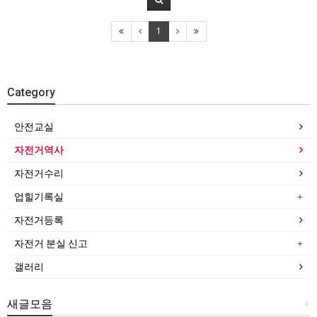
1
Category
안전교실
자전거역사
자전거수리
업힐기록실
자전거등록
자전거 분실 신고
갤러리
새글모음
+