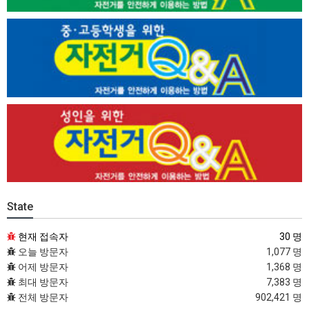
State
현재 접속자
30 명
오늘 방문자
1,077 명
어제 방문자
1,368 명
최대 방문자
7,383 명
전체 방문자
902,421 명