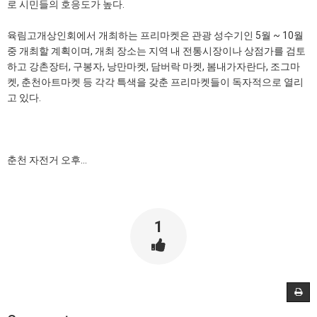
로 시민들의 호응도가 높다.
육림고개상인회에서 개최하는 프리마켓은 관광 성수기인 5월 ~ 10월
중 개최할 계획이며, 개최 장소는 지역 내 전통시장이나 상점가를 검토
하고 강촌장터, 구봉자, 낭만마켓, 담버락 마켓, 봄내가자란다, 조그마
켓, 춘천아트마켓 등 각각 특색을 갖춘 프리마켓들이 독자적으로 열리
고 있다.
춘천 자전거 오후...
1