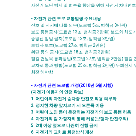
자전거 도난 방지 및 회수율 향상을 위해 자전거 차대번호
- 자전거 관련 도로 교통법령 주요내용
신호 및 지시에 따를 의무(도로법 5조, 범칙금 3만원)
보도 통행금지(도료법 13조, 범칙금 3만원) 보도와 차도
중앙선 침범 금지(도로법 13조, 범칙금 3만원)
보행자 보호(도교법 27조, 범칙금 2만원)
횡단 등의 금지(도교법 18조, 범칙금 3만원)
철길 건널목 통과방법(도교법 27조, 범칙금 2만원) 찰길
교차로 통과 방법(도교법 25조, 범칙금 2만원) 우회전
회전 해야함
- 자전거 관련 도로법 개정(2010년 6월 시행)
(자전거 이용자의 안전 확보)
1. 어린이의 자전거 승차중 안전모 착용 의무화
2. 정지한 차량 앞지르기 시 오른쪽 이용
3. 어린이 노인 등이 운전하는 자전거의 보도 통행 허용
4. 자전거의 길 가장자리 통해 허용(보행자 안전주의)
5. 2대 이상 옆으로 나란히 진행 금지
6. 자전거의 교차로 회전방식 개선