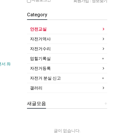
회원가입
|
정보찾기
Category
안전교실
자전거역사
자전거수리
업힐기록실
면서 좌
자전거등록
자전거 분실 신고
갤러리
새글모음
+
글이 없습니다.