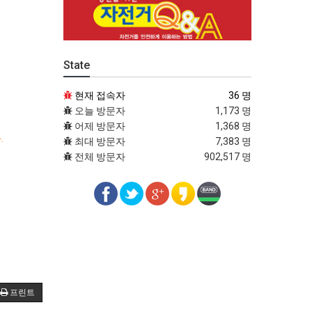
State
현재 접속자
36 명
오늘 방문자
1,173 명
어제 방문자
1,368 명
.
최대 방문자
7,383 명
전체 방문자
902,517 명
프린트