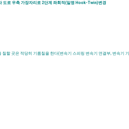
 도로 우측 가장자리로 2단계 좌회적(일명 Hook-Twin)변경
칠할 곳은 적당히 기름칠을 한다(변속기 스피링 변속기 연결부, 변속기 기