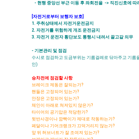
- 현행 중앙선 부근 이동 후 좌회전을 -> 직진신호에 따라
[자전거로부터 보행자 보호]
1. 주취상태에서 자전거운전금지
2. 자전거를 위험하게 개조 운전금지
3. 자전거 운전자 횡단보도 통행시 내려서 끌고갈 의무
- 기본관리 및 점검
수시로 점검하고 도금부위는 기름걸레로 닦아주고 기름을 
인)
승차전에 점검할 사항
브레이크 제동은 잘되는가?
핸들은 고정되어 있는가?
안장은 고정되어 있는가?
체인이 아래로 쳐져있지 않은가?
타이어의 공기압은 적당한가?
뒷반사경이나 깜빡이가 제대로 작동하는가?
페달이나 기어크랭크가 끄덕거리지 않는가?
앞 뒤 허브너트가 잘 조여져 있는가?