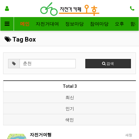
메인
자전거대여
정보마당
참여마당
오후
함
Tag Box
검색
Total 3
최신
인기
색인
자전거여행
새창