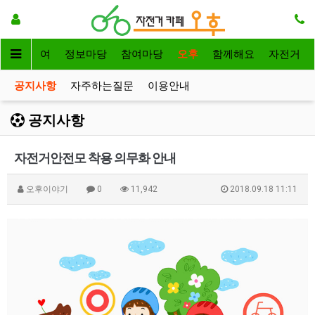
자전거대여
정보마당
참여마당
오후
함께해요
자전거
공지사항
자주하는질문
이용안내
공지사항
자전거안전모 착용 의무화 안내
오후이야기
0
11,942
2018.09.18 11:11