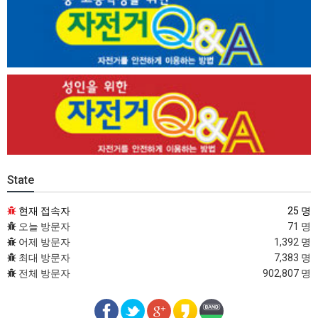
State
현재 접속자
25 명
오늘 방문자
71 명
어제 방문자
1,392 명
최대 방문자
7,383 명
전체 방문자
902,807 명