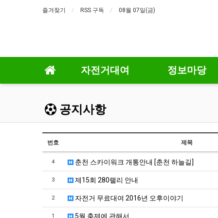
즐겨찾기
RSS 구독
08월 07일(금)
자전거대여
정보마당
공지사항
번호
제목
춘천 스카이워크 개통안내 [춘천 하늘길]
4
제15회 280랠리 안내
3
자전거 무료대여 2016년 오후이야기
2
5월 축제에 관해서
1