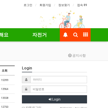
로그인
회원가입
정보찾기
접속 89
해요
자전거
공지사항
Login
조회
15399
13964
13558
Login
12750
자동로그인