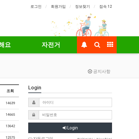
로그인
회원가입
정보찾기
접속 12
해요
자전거
공지사항
Login
조회
14639
14665
13642
Login
12575
자동로그인