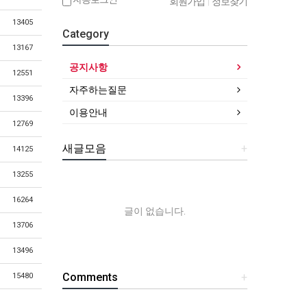
회원가입
|
정보찾기
13405
Category
13167
공지사항
12551
자주하는질문
13396
이용안내
12769
새글모음
+
14125
13255
16264
글이 없습니다.
13706
13496
Comments
+
15480