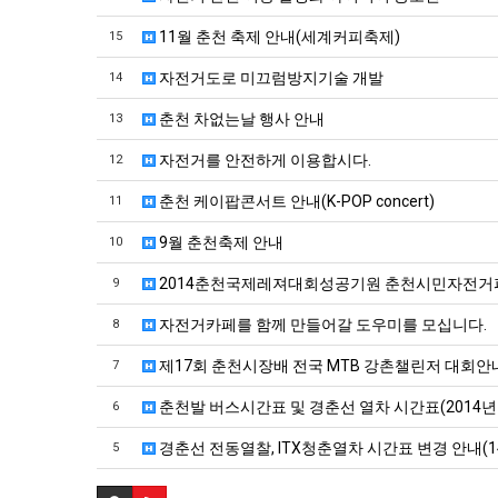
11월 춘천 축제 안내(세계커피축제)
15
자전거도로 미끄럼방지기술 개발
14
춘천 차없는날 행사 안내
13
자전거를 안전하게 이용합시다.
12
춘천 케이팝콘서트 안내(K-POP concert)
11
9월 춘천축제 안내
10
2014춘천국제레져대회성공기원 춘천시민자전
9
자전거카페를 함께 만들어갈 도우미를 모십니다.
8
제17회 춘천시장배 전국 MTB 강촌챌린저 대회안
7
춘천발 버스시간표 및 경춘선 열차 시간표(2014년 
6
경춘선 전동열찰, ITX청춘열차 시간표 변경 안내(14
5