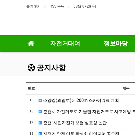
즐겨찾기
RSS 구독
08월 07일(금)
자전거대여
정보마당
공지사항
번호
제목
소양강(의암호)에 200m 스카이워크 계획
19
춘천시 자전거도로 겨울철 자전거도로 사고예방 
18
춘천 '시민자전거 보험'실효성 논란
17
자전거 안전 이용 활성화 아이디어 공모전
16