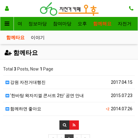
자전거대여
정보마당
참여마당
오후
함께해요
자전거
함께타요
이야기
함께타요
Total
3
Posts, Now
1
Page
강원 자전거대행진
2017.04.15
'한바탕 왁자지껄 콘서트 2탄' 공연 안내
2015.07.23
함께하면 좋아요
2014.07.26
+2