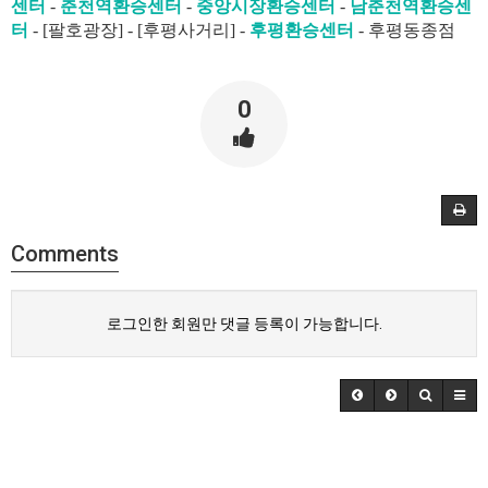
센터
-
춘천역환승센터
-
중앙시장환승센터
-
남춘천역환승센
터
- [팔호광장] - [후평사거리] -
후평환승센터
- 후평동종점
0
Comments
로그인한 회원만 댓글 등록이 가능합니다.