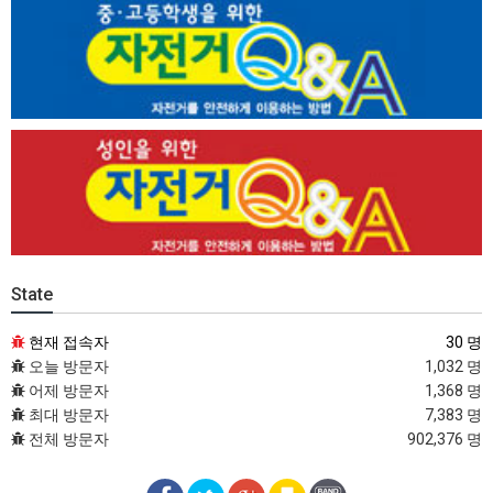
State
현재 접속자
30 명
오늘 방문자
1,032 명
어제 방문자
1,368 명
최대 방문자
7,383 명
전체 방문자
902,376 명