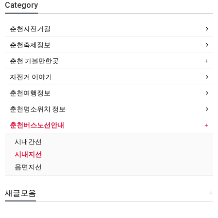
Category
춘천자전거길
춘천축제정보
춘천 가볼만한곳
자전거 이야기
춘천여행정보
춘천명소위치 정보
춘천버스노선안내
시내간선
시내지선
읍면지선
새글모음
+