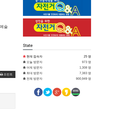
화예술
State
현재 접속자
25 명
오늘 방문자
973 명
어제 방문자
1,308 명
최대 방문자
7,383 명
프린트
전체 방문자
900,949 명