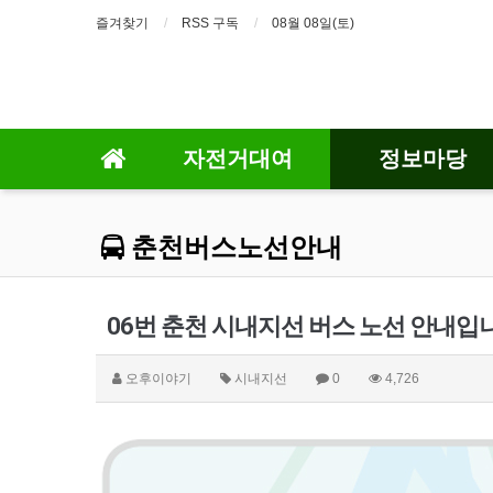
즐겨찾기
RSS 구독
08월 08일(토)
자전거대여
정보마당
춘천버스노선안내
06번 춘천 시내지선 버스 노선 안내입
오후이야기
시내지선
0
4,726