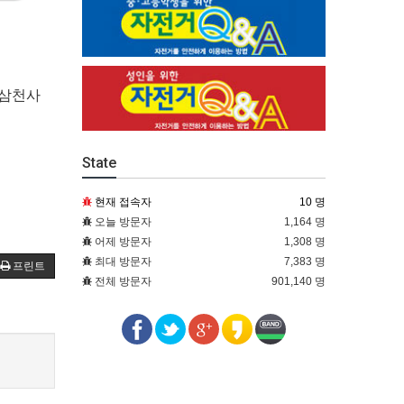
 [삼천사
State
현재 접속자
10 명
오늘 방문자
1,164 명
어제 방문자
1,308 명
최대 방문자
7,383 명
프린트
전체 방문자
901,140 명