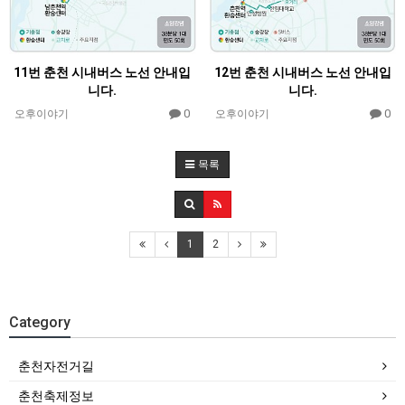
11번 춘천 시내버스 노선 안내입
12번 춘천 시내버스 노선 안내입
니다.
니다.
0
0
오후이야기
오후이야기
목록
1
2
Category
춘천자전거길
춘천축제정보