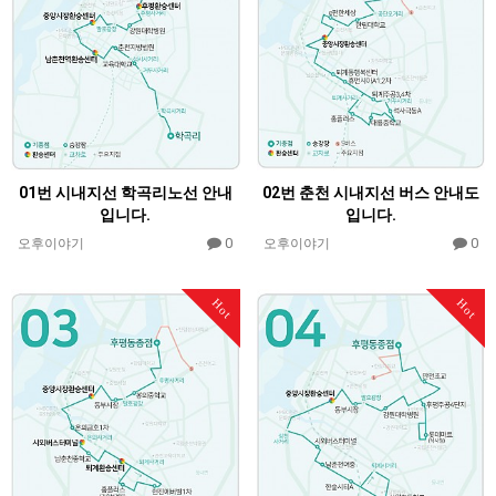
01번 시내지선 학곡리노선 안내
02번 춘천 시내지선 버스 안내도
입니다.
입니다.
0
0
오후이야기
오후이야기
Hot
Hot