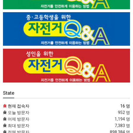
State
현재 접속자
16 명
오늘 방문자
952 명
어제 방문자
1,194 명
최대 방문자
7,383 명
전체 방문자
898,384 명