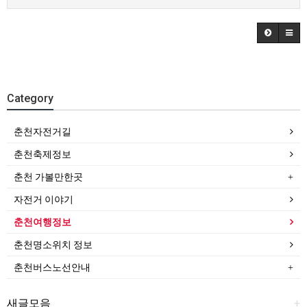
Category
춘천자전거길
춘천축제정보
춘천 가볼만한곳
자전거 이야기
춘천여행정보
춘천명소위치 정보
춘천버스노선안내
새글모음
+