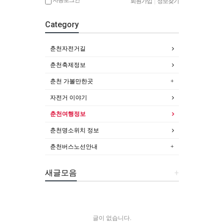
회원가입
|
정보찾기
Category
춘천자전거길
춘천축제정보
춘천 가볼만한곳
자전거 이야기
춘천여행정보
춘천명소위치 정보
춘천버스노선안내
새글모음
+
글이 없습니다.