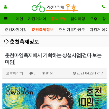
메인
자전거대여
정보마당
참여마당
오후
함
춘천자전거길
춘천축제정보
춘천 가볼만한곳
자전거 이
춘천축제정보
춘천마임축제에서 기획하는 상설사업[걷다 보는
마임]
오후이야기
0
8161
2021.04.29 17:17