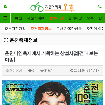
메인
자전거대여
정보마당
참여마당
오후
함
춘천자전거길
춘천축제정보
춘천 가볼만한곳
자전거 이
춘천축제정보
춘천마임축제에서 기획하는 상설사업[걷다 보는
마임]
오후이야기
0
8167
2021.04.29 17:17