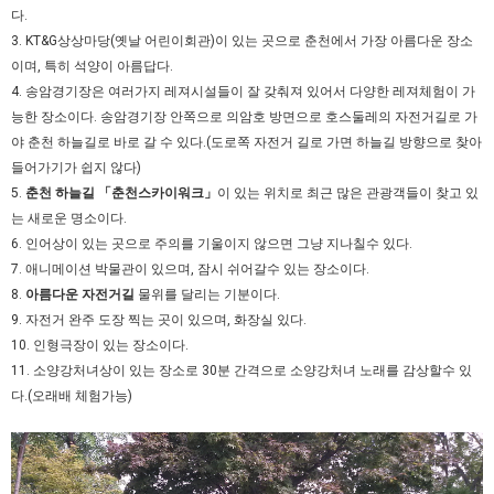
다.
3. KT&G상상마당(옛날 어린이회관)이 있는 곳으로 춘천에서 가장 아름다운 장소
이며, 특히 석양이 아름답다.
4. 송암경기장은 여러가지 레져시설들이 잘 갖춰져 있어서 다양한 레져체험이 가
능한 장소이다. 송암경기장 안쪽으로 의암호 방면으로 호스둘레의 자전거길로 가
야 춘천 하늘길로 바로 갈 수 있다.(도로쪽 자전거 길로 가면 하늘길 방향으로 찾아
들어가기가 쉽지 않다)
5.
춘천 하늘길 「춘천스카이워크」
이 있는 위치로 최근 많은 관광객들이 찾고 있
는 새로운 명소이다.
6.
인어상이 있는 곳으로 주의를 기울이지 않으면 그냥 지나칠수 있다.
7.
애니메이션 박물관이 있으며, 잠시 쉬어갈수 있는 장소이다.
8.
아름다운 자전거길
물위를 달리는 기분이다.
9. 자전거 완주 도장 찍는 곳이 있으며, 화장실 있다.
10. 인형극장이 있는 장소이다.
11. 소양강처녀상이 있는 장소로 30분 간격으로 소양강처녀 노래를 감상할수 있
다.(오래배 체험가능)