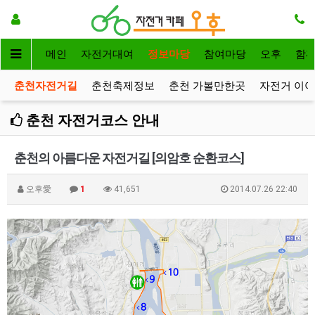
메인
자전거대여
정보마당
참여마당
오후
함
춘천자전거길
춘천축제정보
춘천 가볼만한곳
자전거 이
춘천 자전거코스 안내
춘천의 아름다운 자전거길 [의암호 순환코스]
오후愛
1
41,651
2014.07.26 22:40