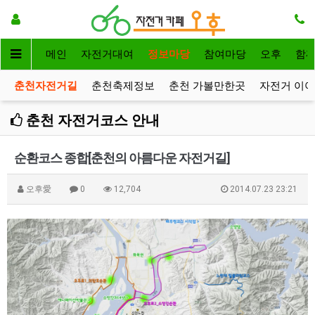
메인
자전거대여
정보마당
참여마당
오후
함
춘천자전거길
춘천축제정보
춘천 가볼만한곳
자전거 이
춘천 자전거코스 안내
순환코스 종합[춘천의 아름다운 자전거길]
오후愛
0
12,704
2014.07.23 23:21