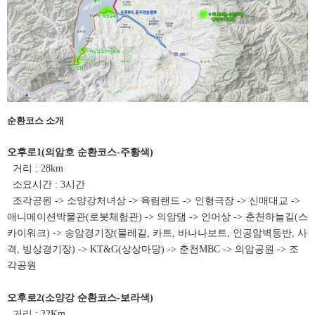
순환코스 소개
오후로1(의암호 순환코스-주황색)
거리 : 28km
소요시간 : 3시간
조각공원 -> 소양강처녀상 -> 육림랜드 -> 인형극장 -> 신매대교 ->
애니메이션박물관(로봇체험관) -> 의암댐 -> 인어상 -> 춘천하늘길(스
카이워크) -> 송암경기장(물레길, 카트, 바나나보트, 인공암벽등반, 사
격, 빙상경기장) -> KT&G(상상마당) -> 춘천MBC -> 의암공원 -> 조
각공원
오후로2(소양강 순환코스-보라색)
거리 : 22Km​