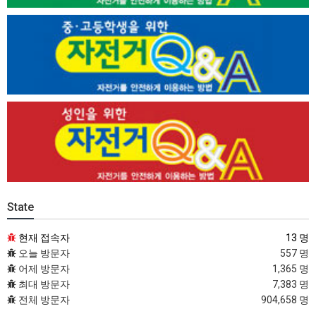
State
현재 접속자
13 명
오늘 방문자
557 명
어제 방문자
1,365 명
최대 방문자
7,383 명
전체 방문자
904,658 명