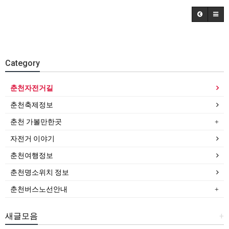
Category
춘천자전거길
춘천축제정보
춘천 가볼만한곳
자전거 이야기
춘천여행정보
춘천명소위치 정보
춘천버스노선안내
새글모음
+