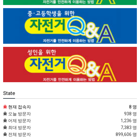
State
현재 접속자
8 명
오늘 방문자
938 명
어제 방문자
1,236 명
최대 방문자
7,383 명
전체 방문자
899,606 명