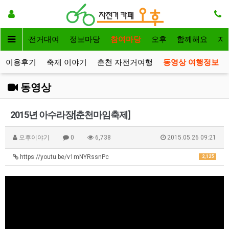
메인
자전거대여
정보마당
참여마당
오후
함께해요
자
이용후기
축제 이야기
춘천 자전거여행
동영상 여행정보
동영상
2015년 아수라장[춘천마임축제]
오후이야기
0
6,738
2015.05.26 09:21
https://youtu.be/v1mNYRssnPc
2,125