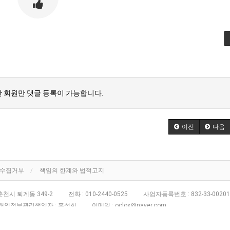
 회원만 댓글 등록이 가능합니다.
이전
다음
단수집거부
책임의 한계와 법적고지
천시 퇴계동 349-2
전화 :
010-2440-0525
사업자등록번호 :
832-33-00201
개인정보관리책임자 : 홍성희
이메일 :
oclox@naver.com