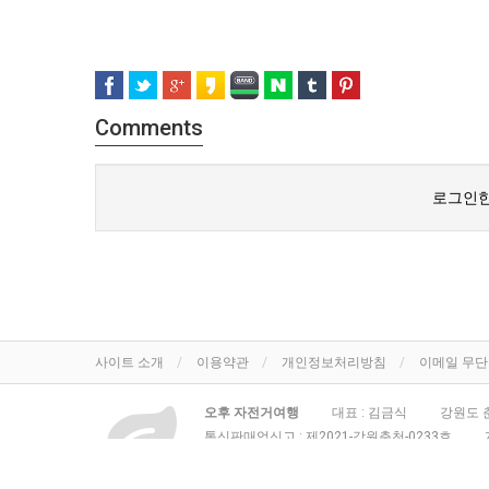
Comments
로그인한
사이트 소개
이용약관
개인정보처리방침
이메일 무
오후 자전거여행
대표 : 김금식
강원도 춘
통신판매업신고 :
제2021-강원춘천-0233호
춘천 자전거대여점 오후
All rights reserved.