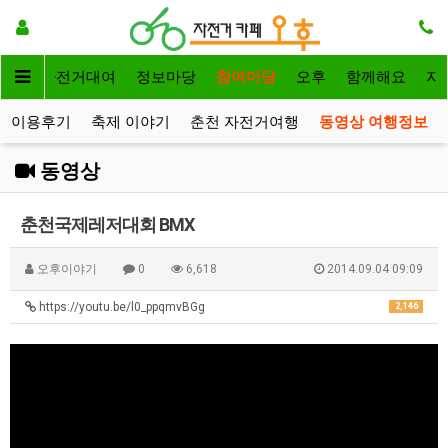
메인
자전거대여
정보마당
참여마당
오후
함께해요
자
이용후기
축제 이야기
춘천 자전거여행
동영상 여행정보
동영상
춘천국제레저대회 BMX
오후이야기
0
6,618
2014.09.04 09:09
https://youtu.be/l0_ppqmvBGg
2,146