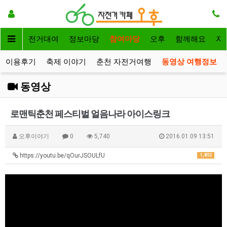
메인
자전거대여
정보마당
참여마당
오후
함께해요
자
이용후기
축제 이야기
춘천 자전거여행
동영상 여행정보
동영상
로맨틱춘천 페스티벌 얼음나라 아이스링크
오후이야기
0
5,740
2016.01.09 13:51
https://youtu.be/qOurJSOULfU
1,852