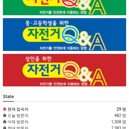
State
현재 접속자
29 명
오늘 방문자
482 명
어제 방문자
1,308 명
최대 방문자
7,383 명