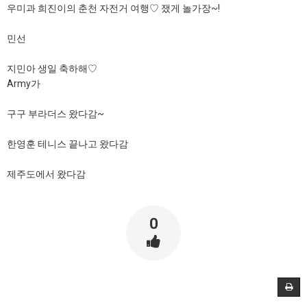
우미과 희진이의 춘천 자전거 여행♡ 쟀게 놀가장~!
민선
지민아 생일 축하해♡
Army가
구구 부라더스 왔다감~
한영훈 테니스 끝나고 왔다감
제주도에서 왔다감
0