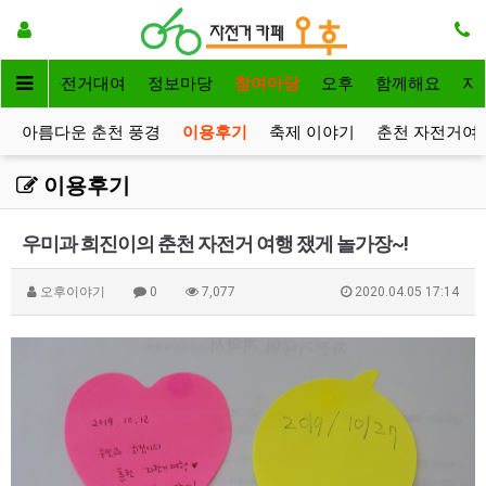
메인
자전거대여
정보마당
참여마당
오후
함께해요
자
아름다운 춘천 풍경
이용후기
축제 이야기
춘천 자전거여
이용후기
우미과 희진이의 춘천 자전거 여행 쟀게 놀가장~!
오후이야기
0
7,077
2020.04.05 17:14