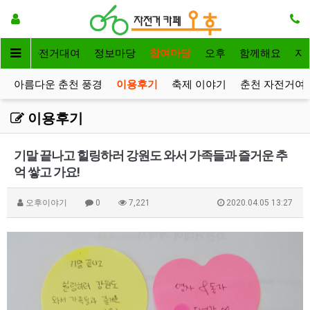
메인
자전거대여
정보마당
참여마당
오후
함께해요
자
아름다운 춘천 풍경
이용후기
축제 이야기
춘천 자전거여
이용후기
기말 끝나고 힐링하러 강원도 와서 가족들과 즐거운 추
억 쌓고 가요!
오후이야기
0
7,221
2020.04.05 13:27