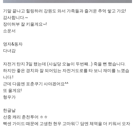
기말 끝나고 힐링하러 강원도 와서 가족들과 즐거운 추억 쌓고 가요!
감사합니다.~
장미허부 잘 키울게요~!
소운서
영자&동자
다녀감
자전거 탄지 3일 됐는데 (사실당 오늘이 두번째...) 죽을 뻔 했습니다.
하지만 좋은 경치와 잘 되어있는 자전거도로를 타 보니 재미를 느꼈습
니다.!
근데 다음엔 포춘쿠기 사야겠어요^^
또 올게요!
형우가
한글날
선중 캐리 춘천투어 ㅎㅎ
빡센 가이드 때문에 고생한 현우 고마워♡ 담엔 체역을 더 키워서 오자