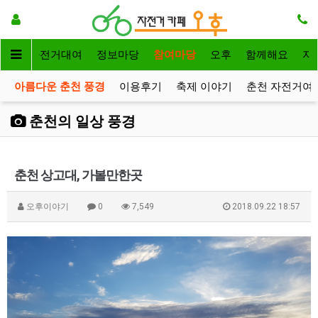
메인
자전거대여
정보마당
참여마당
오후
함께해요
자
아름다운 춘천 풍경
이용후기
축제 이야기
춘천 자전거여
춘천의 일상 풍경
춘천 상고대, 가볼만한곳
오후이야기
0
7,549
2018.09.22 18:57