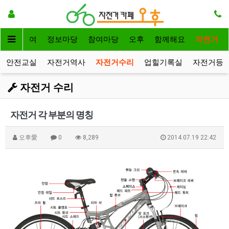
자전거대여
정보마당
참여마당
오후
함께해요
자전거
안전교실
자전거역사
자전거수리
업힐기록실
자전거등
자전거 수리
자전거 각 부분의 명칭
오후愛
0
8,289
2014.07.19 22:42