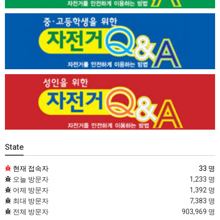
State
현재 접속자
33 명
오늘 방문자
1,233 명
어제 방문자
1,392 명
최대 방문자
7,383 명
전체 방문자
903,969 명