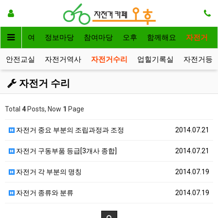
자전거대여
정보마당
참여마당
오후
함께해요
자전거
안전교실
자전거역사
자전거수리
업힐기록실
자전거등
자전거 수리
Total
4
Posts, Now
1
Page
자전거 중요 부분의 조립과정과 조정
2014.07.21
자전거 구동부품 등급[3개사 종합]
2014.07.21
자전거 각 부분의 명칭
2014.07.19
자전거 종류와 분류
2014.07.19