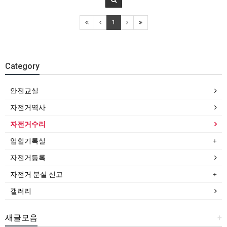
1
Category
안전교실
자전거역사
자전거수리
업힐기록실
자전거등록
자전거 분실 신고
갤러리
새글모음
+