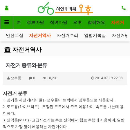
자전거대여
정보마당
참여마당
오후
함께해요
자전거
안전교실
자전거역사
자전거수리
업힐기록실
자전거등
자전거역사
자전거 종류와 분류
오후愛
0
18,231
2014.07.19 22:38
자전거 분류​
1. 경기용 자전거(사이클) - 선수들이 트렉에서 경주용으로 사용한다.
2.​ 로드용(하이브리드) - 포장된 도로에서 주로 이용하며, 속도를 내는데 용
이하다.
3. 산악용(MTB) - 고급자전거는 주로 산악에서 험로 주행에 사용하며, 일반
적으로 가장 많이 애용하는 자전거이다.