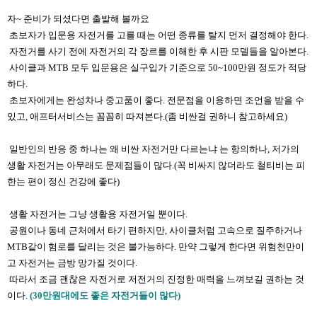
자~ 준비가 되셨다면 출발해 볼까요
초보자가 입문용 자전거를 고를 때는 어떤 종류를 탈지 먼저 결정해야 한다.
자전거를 사기 전에 자전거의 각 장르를 이해한 후 시판 모델들을 알아본다.
사이클과 MTB 모두 입문용은 실구입가 기준으로 50~100만원 정도가 적당
하다.
초보자에게는 완성차나 중고품이 좋다​. 전문점을 이용하면 조언을 받을 수
있고, 애프터서비스는 꼼꼼히 따져본다.(좀 비싼걸 권하니 참고하세요)
​
일반인의 반응 중 하나는 왜 비싼 자전거만 다르는냐 는 항의하나, 저가의
생활 자전거는 아무래도 문제점들이 많다.(꼭 비싸지 않더라도 철티비는 피
한는 편이 정신 건강에 좋다)
생활 자전거는 그냥 생활용 자전거일 뿐이다.
공원이나 동네 근처에서 타기 편하지만, 사이클처럼 고속으로 질주하거나
MTB같이 험로를 달리는 것은 불가능하다. 만약 그렇게 한다면 위험천만이
고 자전거는 금방 망가질 것이다.
따라서 조금 괜찮은 자전거로 저전거의 진정한 매력을 느껴보길 권하는 것
이다.
(30만원대에도 좋은 자전거들이 많다)