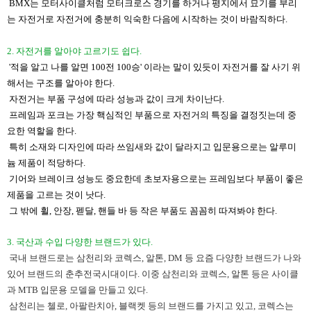
BMX는 모터사이클처럼 모터크로스 경기를 하거나 평지에서 묘기를 부리
는 자전거로 자전거에 충분히 익숙한 다음에 시작하는 것이 바람직하다.
​2. 자전거를 알아야 고르기도 쉽다.
​ '적을 알고 나를 알면 100전 100승' 이라는 말이 있듯이 자전거를 잘 사기 위
해서는 구조를 알아야 한다.
자전거는 부품 구성에 따라 성능과 값이 크게 차이난다.
프레임과 포크는 가장 핵심적인 부품으로 자전거의 특징을 결정짓는데 중
요한 역할을 한다.
​ 특히 소재와 디자인에 따라 쓰임새와 값이 달라지고 입문용으로는 알루미
늄 제품이 적당하다.
​ 기어와 브레이크 성능도 중요한데 초보자용으로는 프레임보다 부품이 좋은
제품을 고르는 것이 낫다.
​그 밖에 휠, 안장, 펟달, 핸들 바 등 작은 부품도 꼼꼼히 따져봐야 한다.
3. 국산과 수입 다양한 브랜드가 있다.
​ 국내 브랜드로는 삼천리와 코렉스, 알톤, DM 등 요즘 다양한 브랜드가 나와
있어 브랜드의 춘추전국시대이다. 이중 삼천리와 코렉스, 알톤 등은 사이클
과 MTB 입문용 모델을 만들고 있다.
삼천리는 첼로, 아팔란치아, 블랙켓 등의 브랜드를 가지고 있고, 코렉스는