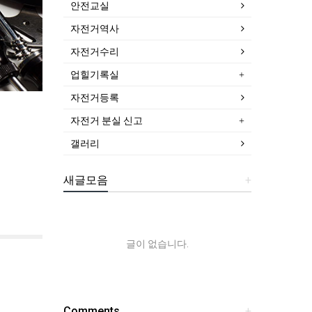
안전교실
자전거역사
자전거수리
업힐기록실
자전거등록
자전거 분실 신고
갤러리
새글모음
+
글이 없습니다.
Comments
+