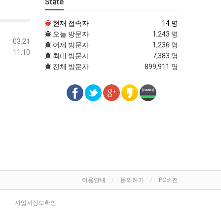
State
현재 접속자
14 명
오늘 방문자
1,243 명
03.21
어제 방문자
1,236 명
11.10
최대 방문자
7,383 명
전체 방문자
899,911 명
이용안내
문의하기
PC버전
사업자정보확인