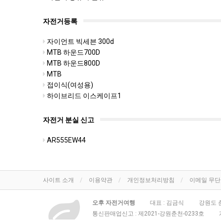
자전거등록
자이언트 빅세븐 300d
MTB 하운드700D
MTB 하운드800D
MTB
접이식(여성용)
하이브리드 이스케이프1
자전거 분실 신고
AR555EW44
사이트 소개
이용약관
개인정보처리방침
이메일 무
오후 자전거여행
대표 : 김금식
강원도 춘
통신판매업신고 :
제2021-강원춘천-0233호