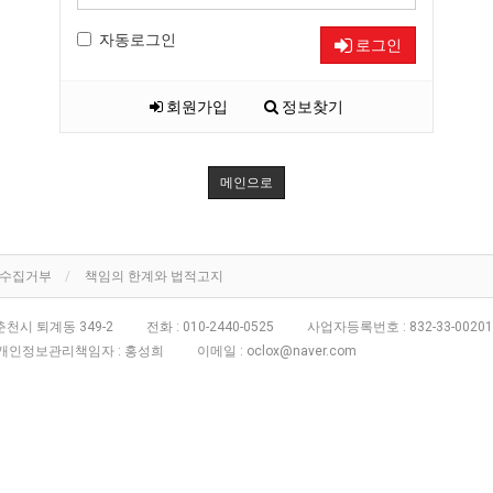
자동로그인
로그인
회원가입
정보찾기
메인으로
단수집거부
책임의 한계와 법적고지
천시 퇴계동 349-2
전화 :
010-2440-0525
사업자등록번호 :
832-33-00201
개인정보관리책임자 : 홍성희
이메일 :
oclox@naver.com