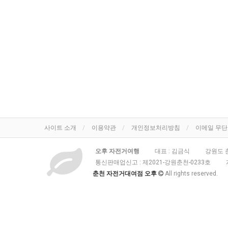
사이트 소개
이용약관
개인정보처리방침
이메일 무
오후 자전거여행
대표 : 김금식
강원도 춘
통신판매업신고 :
제2021-강원춘천-0233호
춘천 자전거대여점 오후
All rights reserved.