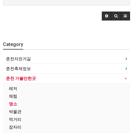
Category
춘천자전거길
춘천축제정보
춘천 가볼만한곳
레저
체험
명소
박물관
먹거리
잠자리