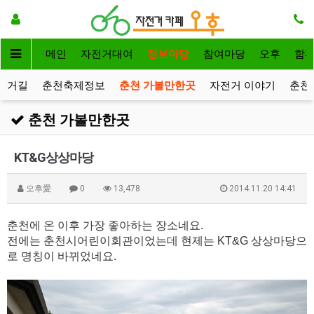
메인
자전거대여
정보마당
참여마당
오후
함
전거길
춘천축제정보
춘천 가볼만한곳
자전거 이야기
춘천
춘천 가볼만한곳
KT&G상상마당
오후愛
0
13,478
2014.11.20 14:41
춘천에 온 이후 가장 좋아하는 장소네요.
전에는 춘천시어린이회관이었는데 현제는
KT&G 상상마당으
로 명칭이 바뀌었네요.