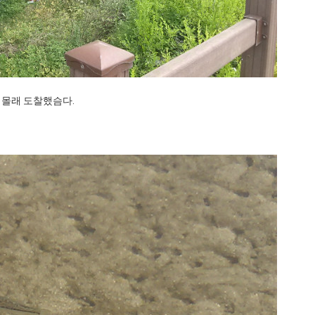
 몰래 도찰했슴다.