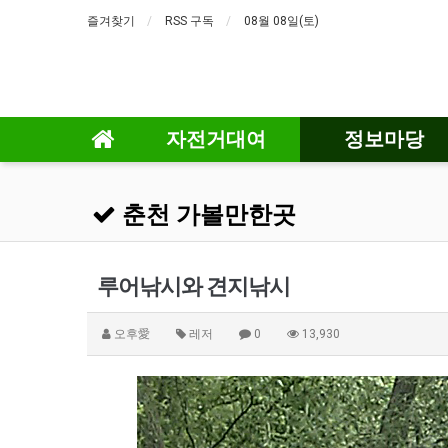
즐겨찾기
RSS 구독
08월 08일(토)
자전거대여
정보마당
춘천 가볼만한곳
루어낚시와 견지낚시
오후愛
레저
0
13,930