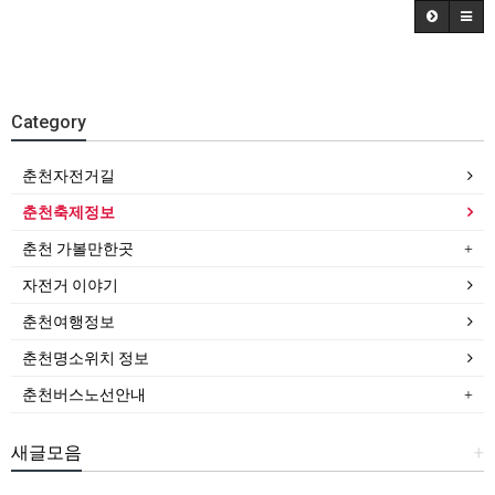
Category
춘천자전거길
춘천축제정보
춘천 가볼만한곳
자전거 이야기
춘천여행정보
춘천명소위치 정보
춘천버스노선안내
새글모음
+