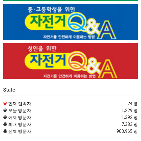
State
현재 접속자
24 명
오늘 방문자
1,229 명
어제 방문자
1,392 명
최대 방문자
7,383 명
전체 방문자
903,965 명