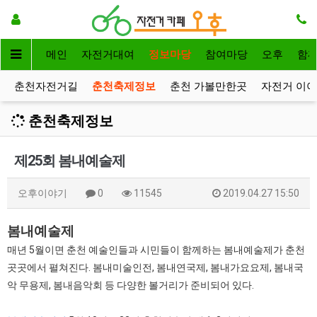
메인
자전거대여
정보마당
참여마당
오후
함
춘천자전거길
춘천축제정보
춘천 가볼만한곳
자전거 이
춘천축제정보
제25회 봄내예술제
오후이야기
0
11545
2019.04.27 15:50
봄내예술제
매년 5월이면 춘천 예술인들과 시민들이 함께하는 봄내예술제가 춘천
곳곳에서 펼쳐진다. 봄내미술인전, 봄내연국제, 봄내가요요제, 봄내국
악 무용제, 봄내음악회 등 다양한 볼거리가 준비되어 있다.