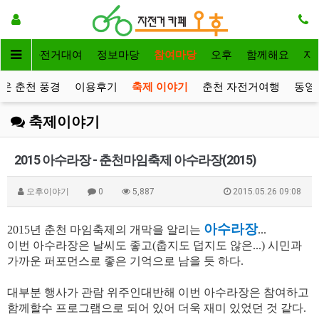
메인
자전거대여
정보마당
참여마당
오후
함께해요
자
운 춘천 풍경
이용후기
축제 이야기
춘천 자전거여행
동영
축제이야기
2015 아수라장 - 춘천마임축제 아수라장(2015)
오후이야기
0
5,887
2015.05.26 09:08
아수라장
2015년 춘천 마임축제의 개막을 알리는
...
이번 아수라장은 날씨도 좋고(춥지도 덥지도 않은...) 시민과
가까운 퍼포먼스로 좋은 기억으로 남을 듯 하다.
대부분 행사가 관람 위주인대반해 이번 아수라장은 참여하고
함께할수 프로그램으로 되어 있어 더욱 재미 있었던 것 같다.