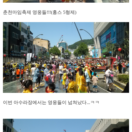
춘천마임축제 영웅들!!!(홍스 5형제)
이번 아수라장에서는 영웅들이 넘쳐났다...ㅋㅋ