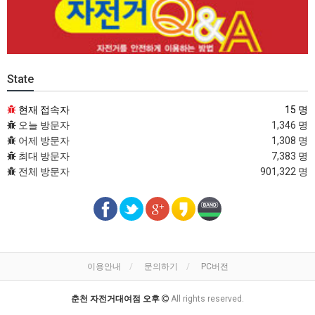
State
현재 접속자
15 명
오늘 방문자
1,346 명
어제 방문자
1,308 명
최대 방문자
7,383 명
전체 방문자
901,322 명
이용안내
문의하기
PC버전
춘천 자전거대여점 오후
All rights reserved.