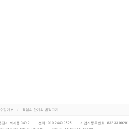
단수집거부
책임의 한계와 법적고지
천시 퇴계동 349-2
전화 :
010-2440-0525
사업자등록번호 :
832-33-00201