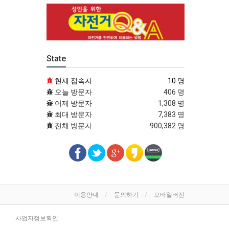
State
현재 접속자
10 명
오늘 방문자
406 명
어제 방문자
1,308 명
최대 방문자
7,383 명
전체 방문자
900,382 명
이용안내
문의하기
모바일버전
사업자정보확인