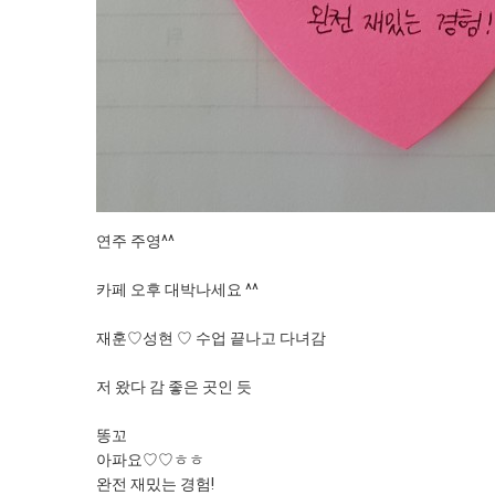
연주 주영^^
카페 오후 대박나세요 ^^
재훈♡성현 ♡ 수업 끝나고 다녀감
저 왔다 감 좋은 곳인 듯
똥꼬
아파요♡♡ㅎㅎ
완전 재밌는 경험!