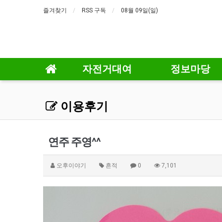
즐겨찾기
RSS 구독
08월 09일(일)
자전거대여
정보마당
이용후기
연주 주영^^
오후이야기
흔적
0
7,101