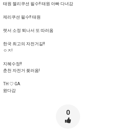
태원 젤리쿠션 필수!! 태원 아빠 다녀감
제리쿠션 필수!! 태원
랫서 소정 퇴나서 또 따러옴
한국 최고의 자전거길!!
ㅇㅈ!
지혜수정!!
춘천 자전거 죚러옴!
TH ♡ GA
왔다감
0