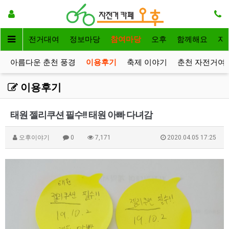
메인
자전거대여
정보마당
참여마당
오후
함께해요
자
아름다운 춘천 풍경
이용후기
축제 이야기
춘천 자전거여
이용후기
태원 젤리쿠션 필수!! 태원 아빠 다녀감
오후이야기
0
7,171
2020.04.05 17:25