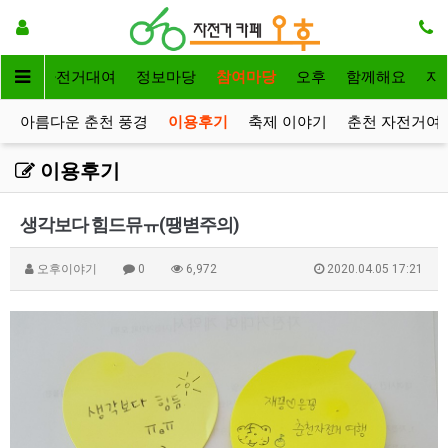
메인
자전거대여
정보마당
참여마당
오후
함께해요
자
아름다운 춘천 풍경
이용후기
축제 이야기
춘천 자전거여
이용후기
생각보다 힘드뮤ㅠ(땡볃주의)
오후이야기
0
6,972
2020.04.05 17:21