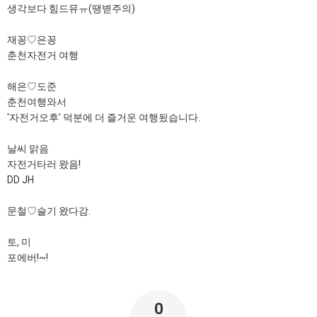
생각보다 힘드뮤ㅠ(땡볃주의)
재꽁♡은꽁
춘천자전거 여행
해은♡도준
춘천여행와서
'자전거오후' 덕분에 더 즐거운 여행됬습니다.
날씨 맑음
자전거타러 왔음!
DD JH
문철♡슬기 왔다감.
토, 미
포에버!~!
0