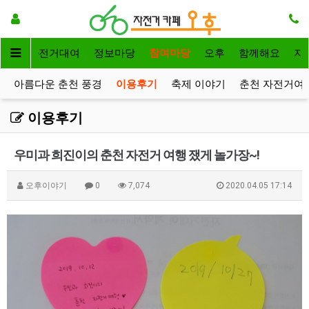
메인
자전거대여
정보마당
참여마당
오후
함께해요
자
아름다운 춘천 풍경
이용후기
축제 이야기
춘천 자전거여
이용후기
우미과 희진이의 춘천 자전거 여행 쟀게 놀가장~!
오후이야기
0
7,074
2020.04.05 17:14