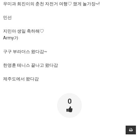
우미과 희진이의 춘천 자전거 여행♡ 쟀게 놀가장~!
민선
지민아 생일 축하해♡
Army가
구구 부라더스 왔다감~
한영훈 테니스 끝나고 왔다감
제주도에서 왔다감
0